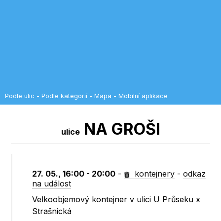
Podle ulic
-
Podle kategorií
-
Mapa
-
Mobilní aplikace
NA GROŠI
ulice
27. 05., 16:00 - 20:00
-
kontejnery
-
odkaz
na událost
Velkoobjemový kontejner v ulici U Průseku x
Strašnická