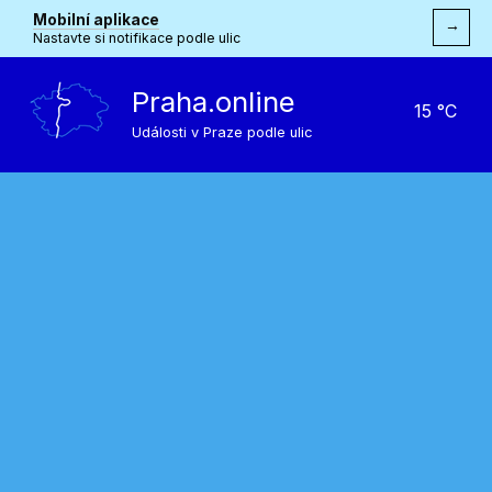
Mobilní aplikace
→
Nastavte si notifikace podle ulic
Praha.online
15 °C
Události v Praze podle ulic