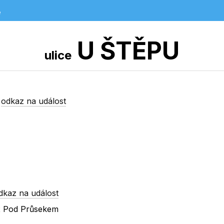
e
U ŠTĚPU
ulice
-
odkaz na událost
dkaz na událost
 x Pod Průsekem