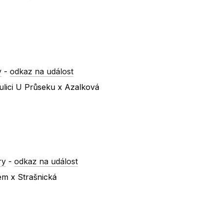
y
-
odkaz na událost
ulici U Průseku x Azalková
ry
-
odkaz na událost
em x Strašnická