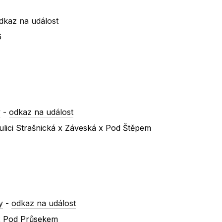
dkaz na událost
6
y
-
odkaz na událost
ulici Strašnická x Záveská x Pod Štěpem
y
-
odkaz na událost
 x Pod Průsekem