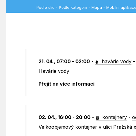
Podle ulic
-
Podle kategorií
-
Mapa
-
Mobilní aplikac
21. 04., 07:00 - 02:00
-
havárie vody
Havárie vody
Přejít na více informací
02. 04., 16:00 - 20:00
-
kontejnery
-
o
Velkoobjemový kontejner v ulici Pražská