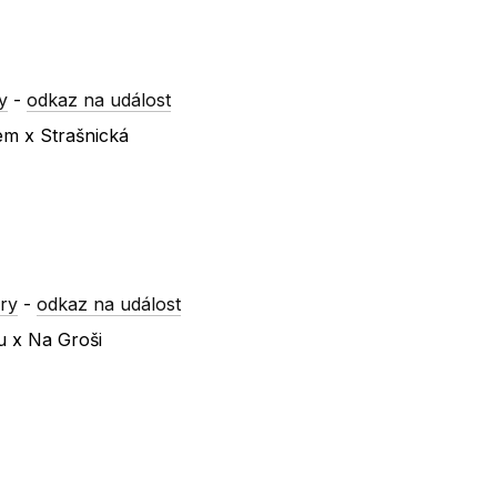
y
-
odkaz na událost
em x Strašnická
ry
-
odkaz na událost
u x Na Groši