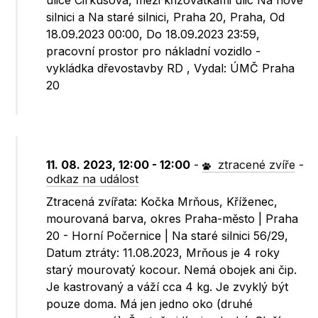
ulice Cirkusová, mezi křižovatkami ulic Na nové
silnici a Na staré silnici, Praha 20, Praha, Od
18.09.2023 00:00, Do 18.09.2023 23:59,
pracovní prostor pro nákladní vozidlo -
vykládka dřevostavby RD , Vydal: ÚMČ Praha
20
11. 08. 2023, 12:00 - 12:00
-
ztracené zvíře
-
odkaz na událost
Ztracená zvířata: Kočka Mrňous, Kříženec,
mourovaná barva, okres Praha-město | Praha
20 - Horní Počernice | Na staré silnici 56/29,
Datum ztráty: 11.08.2023, Mrňous je 4 roky
starý mourovatý kocour. Nemá obojek ani čip.
Je kastrovaný a váží cca 4 kg. Je zvyklý být
pouze doma. Má jen jedno oko (druhé