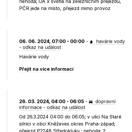
nehoda; OA x světla na železničním přejezdu,
PČR jede na místo, přejezd mimo provoz
06. 06. 2024, 07:00 - 00:00
-
havárie vody
-
odkaz na událost
Havárie vody
Přejít na více informací
26. 03. 2024, 04:00 - 06:05
-
dopravní
informace
-
odkaz na událost
Od 26.3.2024 04:00 do 06:05; v ulici Na Staré
silnici v obci Kněževes okres Praha-západ;
přejezd P2248 Středokluky.; nehoda; 2