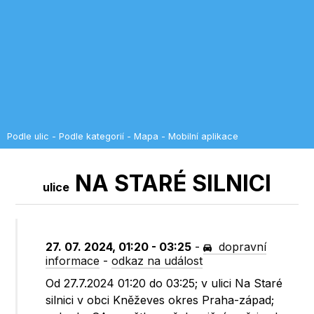
Podle ulic
-
Podle kategorií
-
Mapa
-
Mobilní aplikace
NA STARÉ SILNICI
ulice
27. 07. 2024, 01:20 - 03:25
-
dopravní
informace
-
odkaz na událost
Od 27.7.2024 01:20 do 03:25; v ulici Na Staré
silnici v obci Kněževes okres Praha-západ;