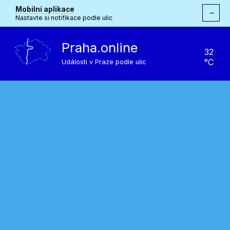
Mobilní aplikace
→
Nastavte si notifikace podle ulic
Praha.online
32
°C
Události v Praze podle ulic