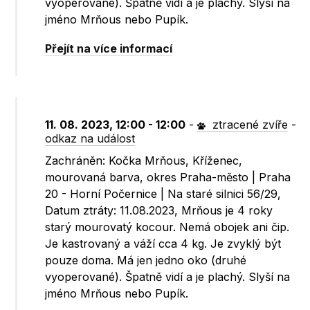
vyoperované). Špatně vidí a je plachý. Slyší na
jméno Mrňous nebo Pupík.
Přejít na více informací
11. 08. 2023, 12:00 - 12:00
-
ztracené zvíře
-
odkaz na událost
Zachráněn: Kočka Mrňous, Kříženec,
mourovaná barva, okres Praha-město | Praha
20 - Horní Počernice | Na staré silnici 56/29,
Datum ztráty: 11.08.2023, Mrňous je 4 roky
starý mourovatý kocour. Nemá obojek ani čip.
Je kastrovaný a váží cca 4 kg. Je zvyklý být
pouze doma. Má jen jedno oko (druhé
vyoperované). Špatně vidí a je plachý. Slyší na
jméno Mrňous nebo Pupík.