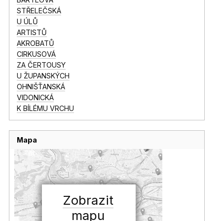
STŘELEČSKÁ
U ÚLŮ
ARTISTŮ
AKROBATŮ
CIRKUSOVÁ
ZA ČERTOUSY
U ŽUPANSKÝCH
OHNIŠŤANSKÁ
VIDONICKÁ
K BÍLÉMU VRCHU
Mapa
Zobrazit
mapu