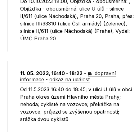
Do 10.10.2023 18:00, Objížďka - obousměrná: ,
Objížďka - obousměrná: ulice U úlů - silnice
II/611 (ulice Náchodská), Praha 20, Praha, přes:
silnice III/33310 (ulice Čsl. armády) (Zeleneč),
silnice II/611 (ulice Náchodská) (Praha), Vydal:
ÚMČ Praha 20
11. 05. 2023, 16:40 - 18:22
-
dopravní
informace
-
odkaz na událost
Od 11.5.2023 16:40 do 18:45; v ulici U úlů v obci
Praha okres území Hlavního města Prahy;
nehoda; cyklisté na vozovce; překážka na
vozovce, průjezd se zvýšenou opatrností;
srážka dvou cyklistů