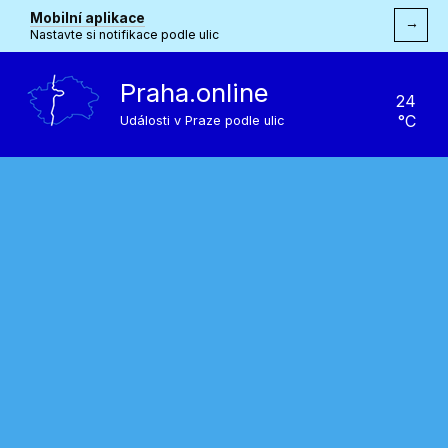
Mobilní aplikace
→
Nastavte si notifikace podle ulic
Praha.online
24
°C
Události v Praze podle ulic