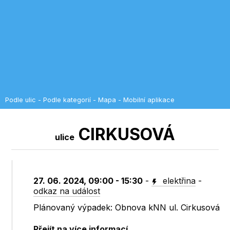
Podle ulic
-
Podle kategorií
-
Mapa
-
Mobilní aplikace
CIRKUSOVÁ
ulice
27. 06. 2024, 09:00 - 15:30
-
elektřina
-
odkaz na událost
Plánovaný výpadek: Obnova kNN ul. Cirkusová
Přejít na více informací