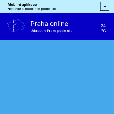
Mobilní aplikace
→
Nastavte si notifikace podle ulic
Praha.online
24
°C
Události v Praze podle ulic