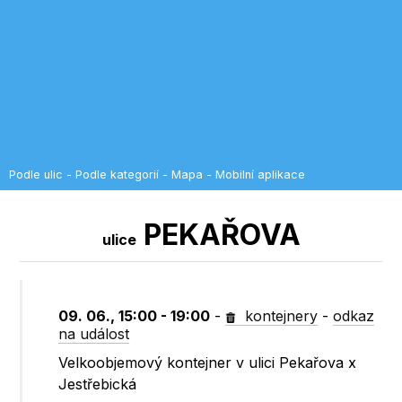
Podle ulic
-
Podle kategorií
-
Mapa
-
Mobilní aplikace
PEKAŘOVA
ulice
09. 06., 15:00 - 19:00
-
kontejnery
-
odkaz
na událost
Velkoobjemový kontejner v ulici Pekařova x
Jestřebická