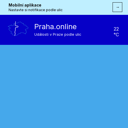
Mobilní aplikace
→
Nastavte si notifikace podle ulic
Praha.online
22
°C
Události v Praze podle ulic