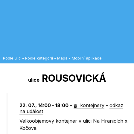
Podle ulic
-
Podle kategorií
-
Mapa
-
Mobilní aplikace
ROUSOVICKÁ
ulice
22. 07., 14:00 - 18:00
-
kontejnery
-
odkaz
na událost
Velkoobjemový kontejner v ulici Na Hranicích x
Kočova