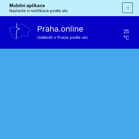
Mobilní aplikace
→
Nastavte si notifikace podle ulic
Praha.online
25
°C
Události v Praze podle ulic