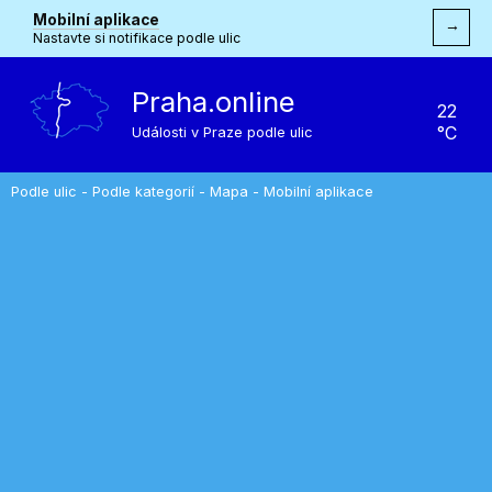
Mobilní aplikace
→
Nastavte si notifikace podle ulic
Praha.online
22
°C
Události v Praze podle ulic
Podle ulic
-
Podle kategorií
-
Mapa
-
Mobilní aplikace