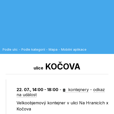
Podle ulic
-
Podle kategorií
-
Mapa
-
Mobilní aplikace
KOČOVA
ulice
22. 07., 14:00 - 18:00
-
kontejnery
-
odkaz
na událost
Velkoobjemový kontejner v ulici Na Hranicích x
Kočova