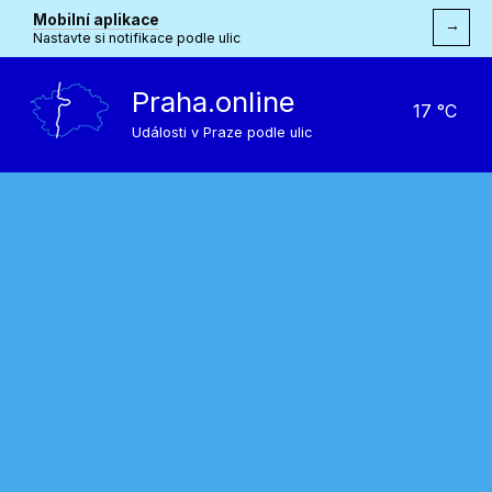
Mobilní aplikace
→
Nastavte si notifikace podle ulic
Praha.online
17 °C
Události v Praze podle ulic