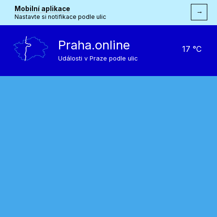
Mobilní aplikace
→
Nastavte si notifikace podle ulic
Praha.online
17 °C
Události v Praze podle ulic