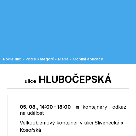
Podle ulic
-
Podle kategorií
-
Mapa
-
Mobilní aplikace
HLUBOČEPSKÁ
ulice
05. 08., 14:00 - 18:00
-
kontejnery
-
odkaz
na událost
Velkoobjemový kontejner v ulici Slivenecká x
Kosořská