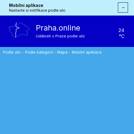
Mobilní aplikace
→
Nastavte si notifikace podle ulic
Praha.online
24
°C
Události v Praze podle ulic
Podle ulic
-
Podle kategorií
-
Mapa
-
Mobilní aplikace