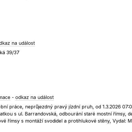
dkaz na událost
ská 39/37
rmace
-
odkaz na událost
bní práce, neprůjezdný pravý jízdní pruh, od 1.3.2026 07:
vatkou s ul. Barrandovská, odbourání staré mostní římsy, 
vé římsy s montáží svodidel a protihlukové stěny, Vydal: Ma