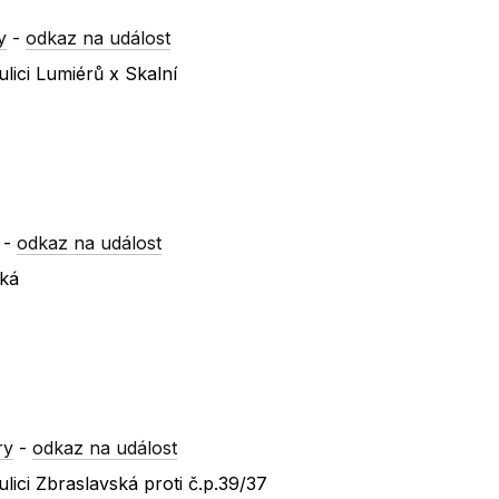
y
-
odkaz na událost
lici Lumiérů x Skalní
-
odkaz na událost
ská
ry
-
odkaz na událost
ici Zbraslavská proti č.p.39/37