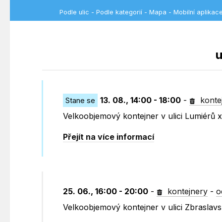
Podle ulic
-
Podle kategorií
-
Mapa
-
Mobilní aplikac
u
13. 08., 14:00 - 18:00
-
konte
Stane se
Velkoobjemový kontejner v ulici Lumiérů 
Přejít na více informací
25. 06., 16:00 - 20:00
-
kontejnery
-
o
Velkoobjemový kontejner v ulici Zbraslav