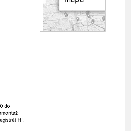
00 do
demontáž
gistrát Hl.