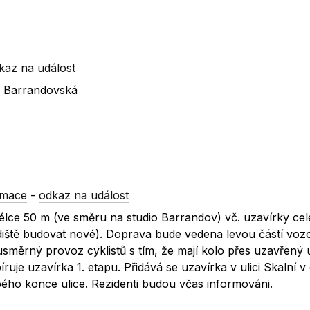
kaz na událost
x Barrandovská
rmace
-
odkaz na událost
délce 50 m (ve směru na studio Barrandov) vč. uzavírky ce
odiště budovat nové). Doprava bude vedena levou částí voz
ěrný provoz cyklistů s tím, že mají kolo přes uzavřený 
íruje uzavírka 1. etapu. Přidává se uzavírka v ulici Skalní v
pého konce ulice. Rezidenti budou včas informováni.