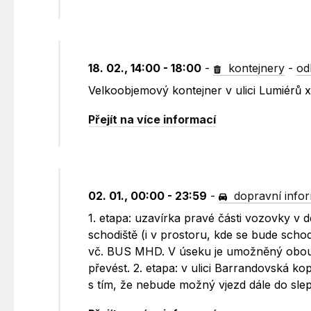
18. 02., 14:00 - 18:00
-
kontejnery
-
od
Velkoobjemový kontejner v ulici Lumiérů 
Přejít na více informací
02. 01., 00:00 - 23:59
-
dopravní info
1. etapa: uzavírka pravé části vozovky v 
schodiště (i v prostoru, kde se bude sch
vč. BUS MHD. V úseku je umožněný obousm
převést. 2. etapa: v ulici Barrandovská kop
s tím, že nebude možný vjezd dále do sle