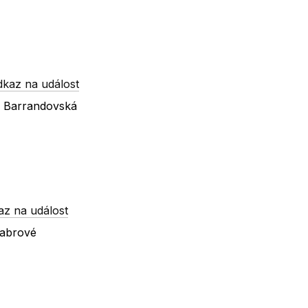
dkaz na událost
x Barrandovská
az na událost
Habrové