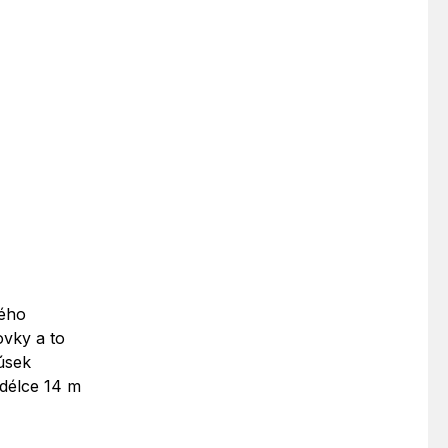
lého
ovky a to
úsek
 délce 14 m