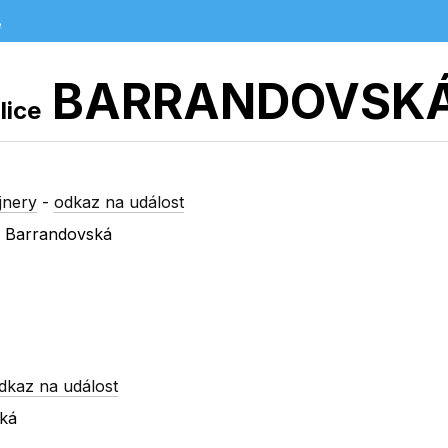
e
BARRANDOVSK
lice
jnery
-
odkaz na událost
x Barrandovská
dkaz na událost
ská