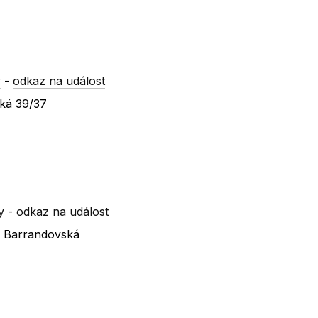
y
-
odkaz na událost
ská 39/37
y
-
odkaz na událost
x Barrandovská