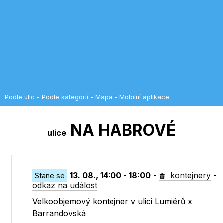
Podle ulic
-
Podle kategorií
-
Mapa
-
Mobilní aplikace
NA HABROVÉ
ulice
13. 08., 14:00 - 18:00
-
kontejnery
-
Stane se
odkaz na událost
Velkoobjemový kontejner v ulici Lumiérů x
Barrandovská