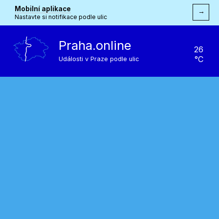
Mobilní aplikace
→
Nastavte si notifikace podle ulic
Praha.online
26
°C
Události v Praze podle ulic