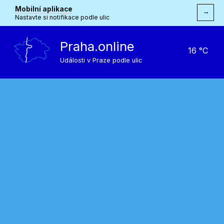
Mobilní aplikace
→
Nastavte si notifikace podle ulic
Praha.online
16 °C
Události v Praze podle ulic