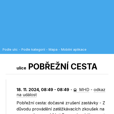
Podle ulic
-
Podle kategorií
-
Mapa
-
Mobilní aplikace
POBŘEŽNÍ CESTA
ulice
18. 11. 2024, 08:49 - 08:49
-
MHD
-
odkaz
na událost
Pobřežní cesta: dočasné zrušení zastávky - Z
důvodu provádění zatěžkávacích zkoušek na