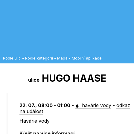
Podle ulic
-
Podle kategorií
-
Mapa
-
Mobilní aplikace
HUGO HAASE
ulice
22. 07., 08:00 - 01:00
-
havárie vody
-
odkaz
na událost
Havárie vody
Přejít na více informací