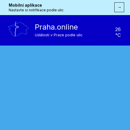
Mobilní aplikace
→
Nastavte si notifikace podle ulic
Praha.online
26
°C
Události v Praze podle ulic