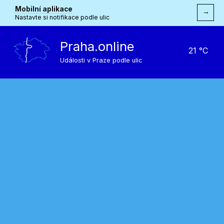
Mobilní aplikace
→
Nastavte si notifikace podle ulic
Praha.online
21 °C
Události v Praze podle ulic