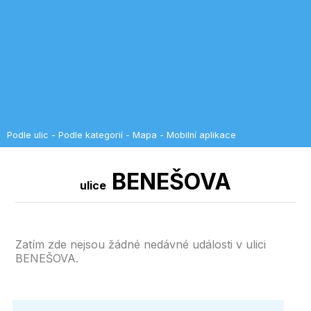
Podle ulic
-
Podle kategorií
-
Mapa
-
Mobilní aplikace
BENEŠOVA
ulice
Zatím zde nejsou žádné nedávné události v ulici
BENEŠOVA.