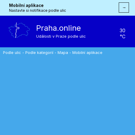
Mobilní aplikace
→
Nastavte si notifikace podle ulic
Praha.online
30
°C
Události v Praze podle ulic
Podle ulic
-
Podle kategorií
-
Mapa
-
Mobilní aplikace