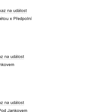
kaz na událost
étou x Předpolní
z na událost
ankovem
z na událost
l.Pod Jankovem