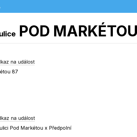
e
POD MARKÉTO
ulice
kaz na událost
kétou 87
dkaz na událost
ulici Pod Markétou x Předpolní