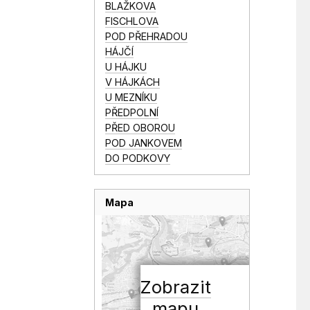
BLAŽKOVA
FISCHLOVA
POD PŘEHRADOU
HÁJČÍ
U HÁJKU
V HÁJKÁCH
U MEZNÍKU
PŘEDPOLNÍ
PŘED OBOROU
POD JANKOVEM
DO PODKOVY
Mapa
Zobrazit
mapu