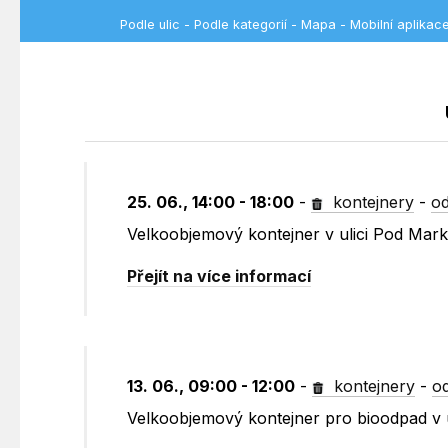
Podle ulic
-
Podle kategorií
-
Mapa
-
Mobilní aplikac
25. 06., 14:00 - 18:00
-
kontejnery
-
od
Velkoobjemový kontejner v ulici Pod Mar
Přejít na více informací
13. 06., 09:00 - 12:00
-
kontejnery
-
o
Velkoobjemový kontejner pro bioodpad v 