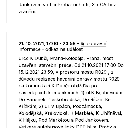
Jankovem v obci Praha; nehoda; 3 x OA bez
zranění.
21. 10. 2021, 17:00 - 23:59
-
dopravní
informace
-
odkaz na událost
ulice K Dubči, Praha-Koloděje, Praha, most
uzavřen, stavební práce, Od 21.10.2021 17:00 Do
15.12.2021 23:59, v prostoru mostu R029 , z
důvodu realizace havarijní opravy mostu R029
na komunikaci K Dubči; objížďka po
následujících komunikacích: 1) ul.K Běchovicům,
Do Panenek, Českobrodská, Do Říčan, Ke
Křížkám; 2) ul. V Lipách, Podzámecká,
Kolodějská, Královická, K Markétě, K Uhříněvsi,
K Hájku, Pod Markétou a Pod Jankovem.
Veškeré autobusové linky DPP hl.m. Prahy a