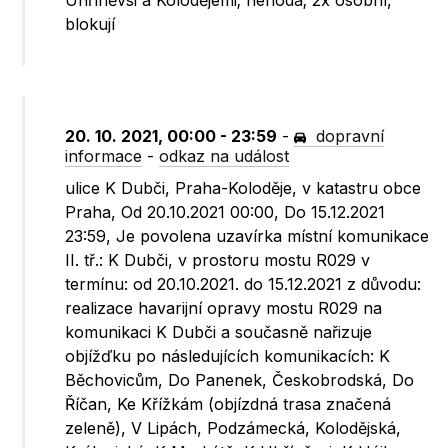
Uhříněvsi a Kolodějemi; nehoda; 2x osobní,
blokují
20. 10. 2021, 00:00 - 23:59
-
dopravní
informace
-
odkaz na událost
ulice K Dubči, Praha-Koloděje, v katastru obce
Praha, Od 20.10.2021 00:00, Do 15.12.2021
23:59, Je povolena uzavírka místní komunikace
II. tř.: K Dubči, v prostoru mostu R029 v
termínu: od 20.10.2021. do 15.12.2021 z důvodu:
realizace havarijní opravy mostu R029 na
komunikaci K Dubči a současně nařizuje
objížďku po následujících komunikacích: K
Běchovicům, Do Panenek, Českobrodská, Do
Říčan, Ke Křížkám (objízdná trasa značená
zeleně), V Lipách, Podzámecká, Kolodějská,