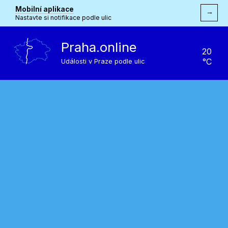
Mobilní aplikace
→
Nastavte si notifikace podle ulic
Praha.online
20
°C
Události v Praze podle ulic