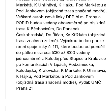
Markétě, K Uhříněvsi, K Hájku, Pod Markétou a
Pod Jankovem (objízdná trasa značená modře).
Veškeré autobusové linky DPP hl.m. Prahy a
ROPID budou vedeny obousměrně po objízdné
trase K Běchovicům, Do Panenek,
Českobrodská, Do Říčan, Ke Křížkám (objízdná
trasa značená zeleně). Výjimkou budou pouze
ranní spoje linky č. 111, které budou od pondělí
do pátku mezi cca 5:30 až 8:00 vedeny
jednosměrně z Koloděj přes Stupice a Královice
po komunikacích V Lipách, Podzámecká,
Kolodějská, Královická, K Markétě, K Uhříněvsi,
K Hájku, Pod Markétou a Pod Jankovem
(objízdná trasa značená modře), Vydal: ÚMČ
Praha 21