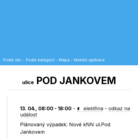
Podle ulic
-
Podle kategorií
-
Mapa
-
Mobilní aplikace
POD JANKOVEM
ulice
13. 04., 08:00 - 18:00
-
elektřina
-
odkaz na
událost
Plánovaný výpadek: Nové kNN ul.Pod
Jankovem