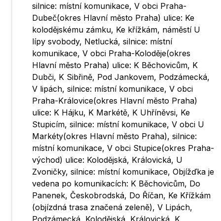
silnice: místní komunikace, V obci Praha-
Dubeč(okres Hlavní město Praha) ulice: Ke
kolodějskému zámku, Ke křížkám, náměstí U
lípy svobody, Netlucká, silnice: místní
komunikace, V obci Praha-Koloděje(okres
Hlavní město Praha) ulice: K Běchovicům, K
Dubči, K Sibřině, Pod Jankovem, Podzámecká,
V lipách, silnice: místní komunikace, V obci
Praha-Královice(okres Hlavní město Praha)
ulice: K Hájku, K Markétě, K Uhříněvsi, Ke
Stupicím, silnice: místní komunikace, V obci U
Markéty(okres Hlavní město Praha), silnice:
místní komunikace, V obci Stupice(okres Praha-
východ) ulice: Kolodějská, Královická, U
Zvoničky, silnice: místní komunikace, Objížďka je
vedena po komunikacích: K Běchovicům, Do
Panenek, Českobrodská, Do Říčan, Ke Křížkám
(objízdná trasa značená zeleně), V Lipách,
Podzámecká, Kolodějská, Královická, K