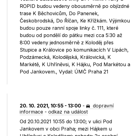
ROPID budou vedeny obousměrně po objízdné
trase K Běchovicům, Do Panenek,
Českobrodská, Do Říčan, Ke Křížkám. Výjimkou
budou pouze ranní spoje linky č. 111, které
budou od pondělí do pátku mezi cca 5:30 až
8:00 vedeny jednosměrně z Koloděj přes
Stupice a Královice po komunikacích V Lipách,
Podzámecká, Kolodějská, Královická, K
Markétě, K Uhříněvsi, K Hájku, Pod Markétou a
Pod Jankovem., Vydal: ÚMČ Praha 21
20. 10. 2021, 10:55 - 13:00
-
dopravní
informace
-
odkaz na událost
Od 20.10.2021 10:55 do 13:00; v ulici Pod
Jankovem v obci Praha; mezi Hájkem u