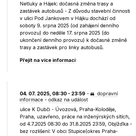
Netluky a Hájek: dočasná změna trasy a
zastávek autobusů - Z důvodu stavební činnosti
v ulici Pod Jankovem v Hájku dochází od
soboty 9. srpna 2025 (od zahájení denního
provozu) do neděle 17. srpna 2025 (do
ukončení denního provozu) k dočasné změně
trasy a zastávek pro linky autobusů.
Přejít na více informací
04. 07. 2025, 08:30 - 23:59
-
dopravní
informace
-
odkaz na událost
ulice K Dubči - Úvozová, Praha-Koloděje,
Praha, uzavřeno, práce na inženýrských sítích,
od 4.7.2025 08:30 do 31.8.2025 23:59, Objížďka -
bez rozlišení: V obci Stupice(okres Praha-