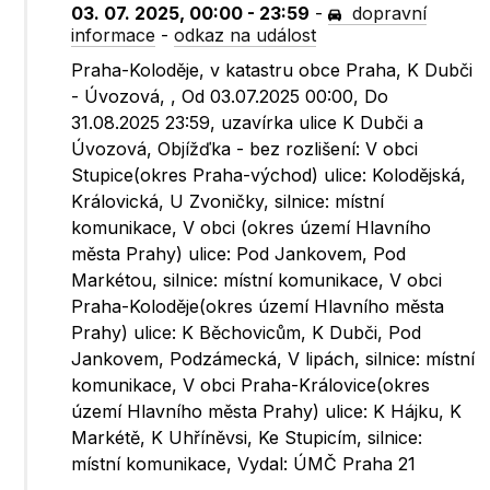
03. 07. 2025, 00:00 - 23:59
-
dopravní
informace
-
odkaz na událost
Praha-Koloděje, v katastru obce Praha, K Dubči
- Úvozová, , Od 03.07.2025 00:00, Do
31.08.2025 23:59, uzavírka ulice K Dubči a
Úvozová, Objížďka - bez rozlišení: V obci
Stupice(okres Praha-východ) ulice: Kolodějská,
Královická, U Zvoničky, silnice: místní
komunikace, V obci (okres území Hlavního
města Prahy) ulice: Pod Jankovem, Pod
Markétou, silnice: místní komunikace, V obci
Praha-Koloděje(okres území Hlavního města
Prahy) ulice: K Běchovicům, K Dubči, Pod
Jankovem, Podzámecká, V lipách, silnice: místní
komunikace, V obci Praha-Královice(okres
území Hlavního města Prahy) ulice: K Hájku, K
Markétě, K Uhříněvsi, Ke Stupicím, silnice:
místní komunikace, Vydal: ÚMČ Praha 21