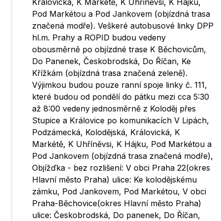
Královická, K Markétě, K Uhříněvsi, K Hájku,
Pod Markétou a Pod Jankovem (objízdná trasa
značená modře). Veškeré autobusové linky DPP
hl.m. Prahy a ROPID budou vedeny
obousměrně po objízdné trase K Běchovicům,
Do Panenek, Českobrodská, Do Říčan, Ke
Křížkám (objízdná trasa značená zeleně).
Výjimkou budou pouze ranní spoje linky č. 111,
které budou od pondělí do pátku mezi cca 5:30
až 8:00 vedeny jednosměrně z Koloděj přes
Stupice a Královice po komunikacích V Lipách,
Podzámecká, Kolodějská, Královická, K
Markétě, K Uhříněvsi, K Hájku, Pod Markétou a
Pod Jankovem (objízdná trasa značená modře),
Objížďka - bez rozlišení: V obci Praha 22(okres
Hlavní město Praha) ulice: Ke kolodějskému
zámku, Pod Jankovem, Pod Markétou, V obci
Praha-Běchovice(okres Hlavní město Praha)
ulice: Českobrodská, Do panenek, Do Říčan,