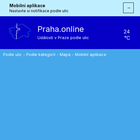
Mobilní aplikace
→
Nastavte si notifikace podle ulic
Praha.online
24
°C
Události v Praze podle ulic
Podle ulic
-
Podle kategorií
-
Mapa
-
Mobilní aplikace