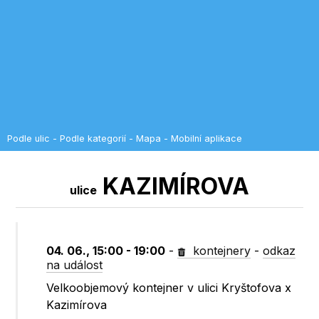
Podle ulic
-
Podle kategorií
-
Mapa
-
Mobilní aplikace
KAZIMÍROVA
ulice
04. 06., 15:00 - 19:00
-
kontejnery
-
odkaz
na událost
Velkoobjemový kontejner v ulici Kryštofova x
Kazimírova