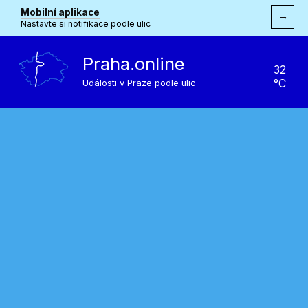
Mobilní aplikace
→
Nastavte si notifikace podle ulic
Praha.online
32
°C
Události v Praze podle ulic