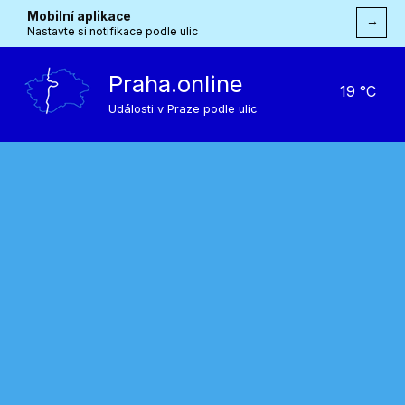
Mobilní aplikace
→
Nastavte si notifikace podle ulic
Praha.online
19 °C
Události v Praze podle ulic