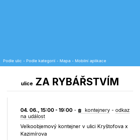
Podle ulic
-
Podle kategorií
-
Mapa
-
Mobilní aplikace
ZA RYBÁŘSTVÍM
ulice
04. 06., 15:00 - 19:00
-
kontejnery
-
odkaz
na událost
Velkoobjemový kontejner v ulici Kryštofova x
Kazimírova