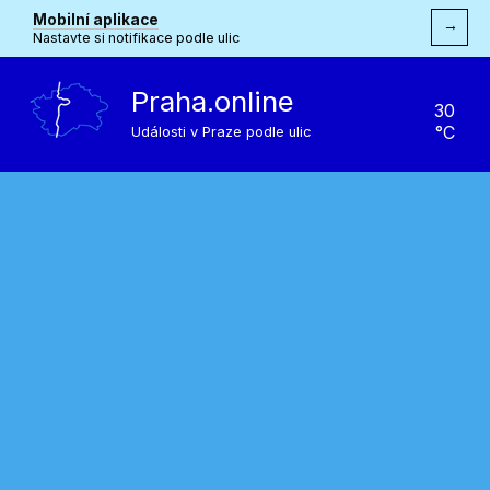
Mobilní aplikace
→
Nastavte si notifikace podle ulic
Praha.online
30
°C
Události v Praze podle ulic