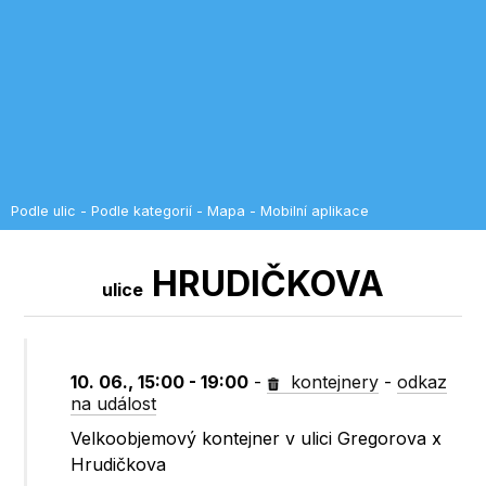
Podle ulic
-
Podle kategorií
-
Mapa
-
Mobilní aplikace
HRUDIČKOVA
ulice
10. 06., 15:00 - 19:00
-
kontejnery
-
odkaz
na událost
Velkoobjemový kontejner v ulici Gregorova x
Hrudičkova