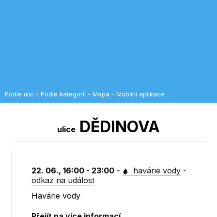
Podle ulic
-
Podle kategorií
-
Mapa
-
Mobilní aplikace
DĚDINOVA
ulice
22. 06., 16:00 - 23:00
-
havárie vody
-
odkaz na událost
Havárie vody
Přejít na více informací