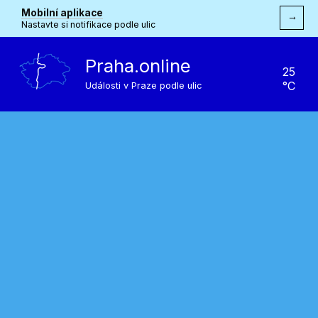
Mobilní aplikace
→
Nastavte si notifikace podle ulic
Praha.online
25
°C
Události v Praze podle ulic