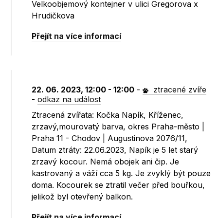
Velkoobjemový kontejner v ulici Gregorova x
Hrudičkova
Přejít na více informací
22. 06. 2023, 12:00 - 12:00
-
ztracené zvíře
-
odkaz na událost
Ztracená zvířata: Kočka Napík, Kříženec,
zrzavý,mourovatý barva, okres Praha-město |
Praha 11 - Chodov | Augustinova 2076/11,
Datum ztráty: 22.06.2023, Napík je 5 let starý
zrzavý kocour. Nemá obojek ani čip. Je
kastrovaný a váží cca 5 kg. Je zvyklý být pouze
doma. Kocourek se ztratil večer před bouřkou,
jelikož byl otevřený balkon.
Přejít na více informací