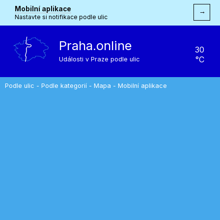
Mobilní aplikace
→
Nastavte si notifikace podle ulic
Praha.online
30
°C
Události v Praze podle ulic
Podle ulic
-
Podle kategorií
-
Mapa
-
Mobilní aplikace