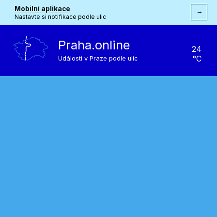
Mobilní aplikace
→
Nastavte si notifikace podle ulic
Praha.online
24
°C
Události v Praze podle ulic