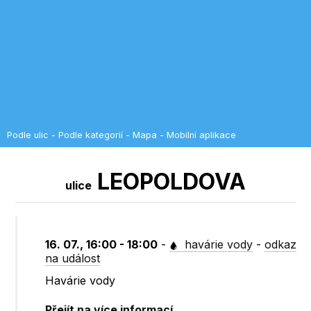
Podle ulic
-
Podle kategorií
-
Mapa
-
Mobilní aplikace
LEOPOLDOVA
ulice
16. 07., 16:00 - 18:00
-
havárie vody
-
odkaz
na událost
Havárie vody
Přejít na více informací