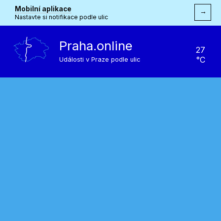
Mobilní aplikace
→
Nastavte si notifikace podle ulic
Praha.online
27
°C
Události v Praze podle ulic