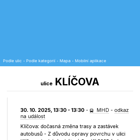
Podle ulic
-
Podle kategorií
-
Mapa
-
Mobilní aplikace
KLÍČOVA
ulice
30. 10. 2025, 13:30 - 13:30
-
MHD
-
odkaz
na událost
Klíčova: dočasná změna trasy a zastávek
autobusů - Z důvodu opravy povrchu v ulici