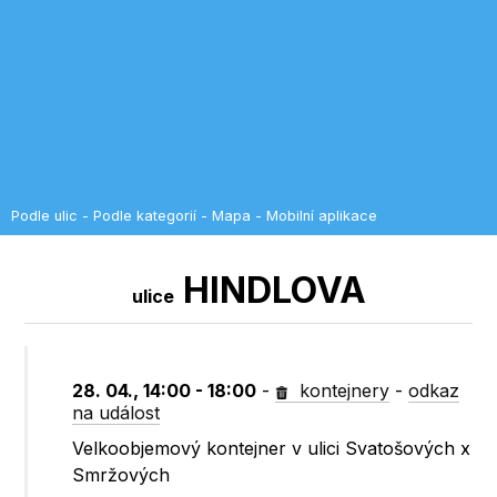
Podle ulic
-
Podle kategorií
-
Mapa
-
Mobilní aplikace
HINDLOVA
ulice
28. 04., 14:00 - 18:00
-
kontejnery
-
odkaz
na událost
Velkoobjemový kontejner v ulici Svatošových x
Smržových