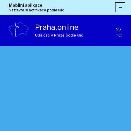
Mobilní aplikace
→
Nastavte si notifikace podle ulic
Praha.online
27
°C
Události v Praze podle ulic