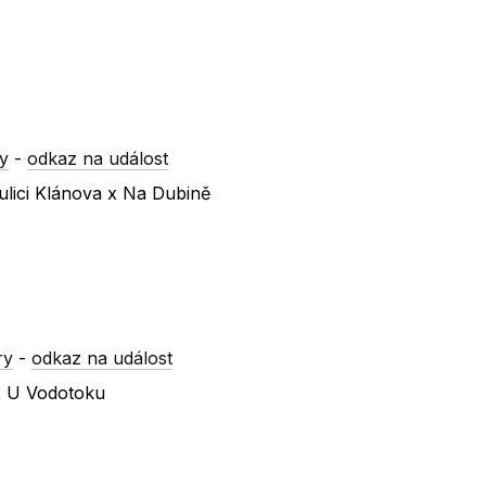
y
-
odkaz na událost
ulici Klánova x Na Dubině
ry
-
odkaz na událost
 x U Vodotoku