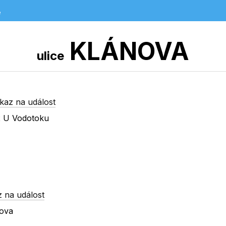
e
KLÁNOVA
ulice
kaz na událost
 x U Vodotoku
 na událost
nova