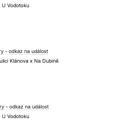
 x U Vodotoku
ry
-
odkaz na událost
ulici Klánova x Na Dubině
ry
-
odkaz na událost
 x U Vodotoku