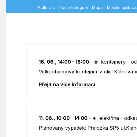
Podle ulic
-
Podle kategorií
-
Mapa
-
Mobilní aplikac
16. 06., 14:00 - 18:00
-
kontejnery
-
od
Velkoobjemový kontejner v ulici Klánova
Přejít na více informací
11. 06., 10:00 - 14:00
-
elektřina
-
odkaz
Plánovaný výpadek: Přeložka SP5 ul.Klá