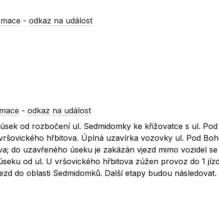
rmace
-
odkaz na událost
rmace
-
odkaz na událost
úsek od rozbočení ul. Sedmidomky ke křižovatce s ul. Pod
 vršovického hřbitova. Úplná uzavírka vozovky ul. Pod Boh
a; do uzavřeného úseku je zakázán vjezd mimo vozidel se
úseku od ul. U vršovického hřbitova zúžen provoz do 1 jíz
ezd do oblasti Sedmidomků. Další etapy budou následovat.