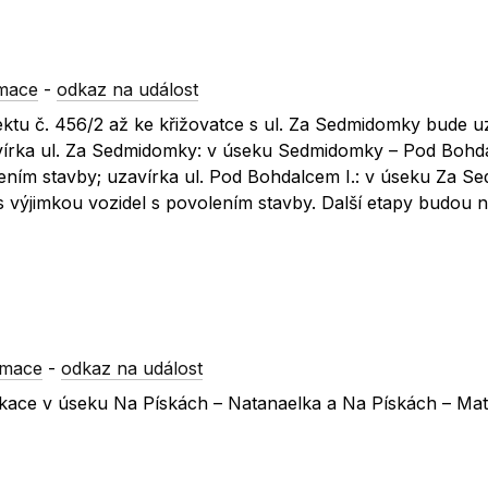
rmace
-
odkaz na událost
ktu č. 456/2 až ke křižovatce s ul. Za Sedmidomky bude u
avírka ul. Za Sedmidomky: v úseku Sedmidomky – Pod Bohda
ením stavby; uzavírka ul. Pod Bohdalcem I.: v úseku Za 
 výjimkou vozidel s povolením stavby. Další etapy budou n
rmace
-
odkaz na událost
nikace v úseku Na Pískách – Natanaelka a Na Pískách – Mat