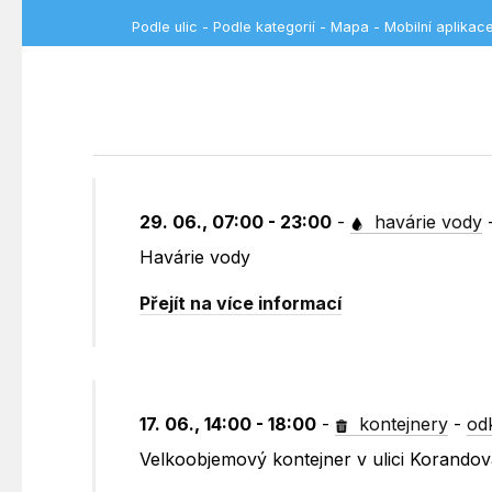
Podle ulic
-
Podle kategorií
-
Mapa
-
Mobilní aplikac
29. 06., 07:00 - 23:00
-
havárie vody
Havárie vody
Přejít na více informací
17. 06., 14:00 - 18:00
-
kontejnery
-
od
Velkoobjemový kontejner v ulici Korando