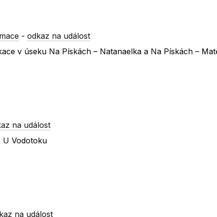
rmace
-
odkaz na událost
nikace v úseku Na Pískách – Natanaelka a Na Pískách – Matě
az na událost
 x U Vodotoku
kaz na událost