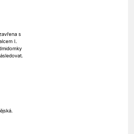
zavřena s
lcem I.
Sedmidomky
ásledovat.
ějská.