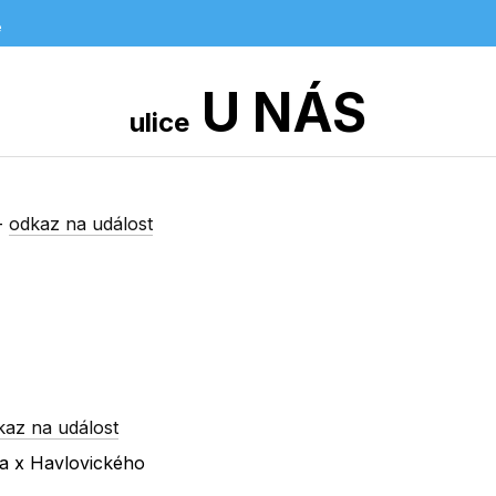
e
U NÁS
ulice
-
odkaz na událost
kaz na událost
va x Havlovického