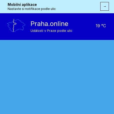
Mobilní aplikace
→
Nastavte si notifikace podle ulic
Praha.online
19 °C
Události v Praze podle ulic