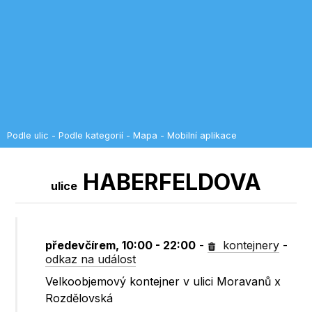
Podle ulic
-
Podle kategorií
-
Mapa
-
Mobilní aplikace
HABERFELDOVA
ulice
předevčírem, 10:00 - 22:00
-
kontejnery
-
odkaz na událost
Velkoobjemový kontejner v ulici Moravanů x
Rozdělovská