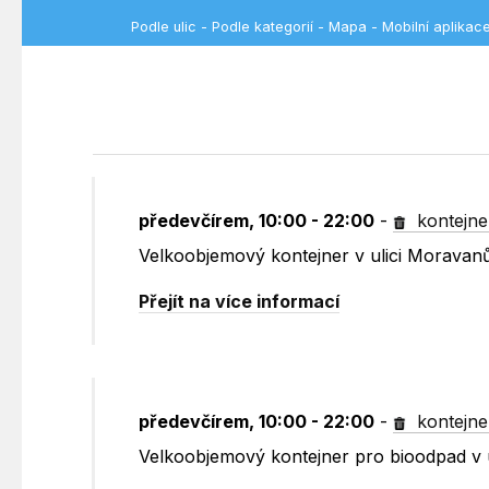
Podle ulic
-
Podle kategorií
-
Mapa
-
Mobilní aplikac
předevčírem, 10:00 - 22:00
-
kontejne
Velkoobjemový kontejner v ulici Moravan
Přejít na více informací
předevčírem, 10:00 - 22:00
-
kontejne
Velkoobjemový kontejner pro bioodpad v 