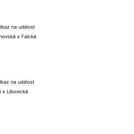
dkaz na událost
vnovská x Falcká
dkaz na událost
 x Libovická