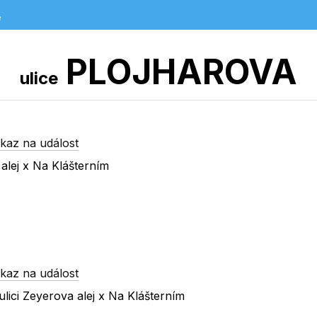
e
PLOJHAROVA
ulice
kaz na událost
alej x Na Klášterním
kaz na událost
lici Zeyerova alej x Na Klášterním