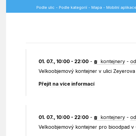
Podle ulic
-
Podle kategorií
-
Mapa
-
Mobilní aplikac
01. 07., 10:00 - 22:00
-
kontejnery
-
od
Velkoobjemový kontejner v ulici Zeyerova 
Přejít na více informací
01. 07., 10:00 - 22:00
-
kontejnery
-
od
Velkoobjemový kontejner pro bioodpad v u