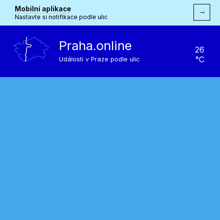
Mobilní aplikace
→
Nastavte si notifikace podle ulic
Praha.online
26
°C
Události v Praze podle ulic