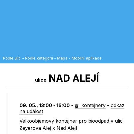
Podle ulic
-
Podle kategorií
-
Mapa
-
Mobilní aplikace
NAD ALEJÍ
ulice
09. 05., 13:00 - 16:00
-
kontejnery
-
odkaz
na událost
Velkoobjemový kontejner pro bioodpad v ulici
Zeyerova Alej x Nad Alejí