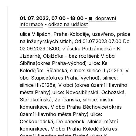
01. 07. 2023, 07:00 - 18:00
-
dopravní
informace
-
odkaz na událost
ulice V lipách, Praha-Koloděje, uzavřeno, práce
na inženýrských sítích, Od 01.07.2023 07:00 Do
02.09.2023 18:00, v úseku Podzámecká - K
Jízdárně, Objížďka - bez rozlišení: V obci
Sibřina(okres Praha-východ) ulice: Ke
Kolodějům, Říčanská, silnice: silnice III/0126a, V
obci Stupice(okres Praha-východ), silnice:
silnice III/0126a, V obci (okres území Hlavního
města Prahy) ulice: Novosibřinská, Ochozská,
Starokolínská, Zaříčanská, silnice: místní
komunikace, V obci Praha-Běchovice(okres
území Hlavního města Prahy) ulice:
Českobrodská, Do panenek, silnice: místní
komunikace, V obci Praha-Koloděje(okres