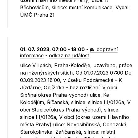
území Hlavního města Prahy) ulice: K
Běchovicům, silnice: místní komunikace, Vydal:
ÚMČ Praha 21
01. 07. 2023, 07:00 - 18:00
-
dopravní
informace
-
odkaz na událost
ulice V lipách, Praha-Koloděje, uzavřeno, práce
na inženýrských sítích, Od 01.07.2023 07:00 Do
03.09.2023 18:00, v úseku Podzámecká - K
Jízdárně, Objížďka - bez rozlišení: V obci
Sibřina(okres Praha-východ) ulice: Ke
Kolodějům, Říčanská, silnice: silnice III/0126a, V
obci Stupice(okres Praha-východ), silnice:
silnice III/0126a, V obci (okres území Hlavního
města Prahy) ulice: Novosibřinská, Ochozská,
Starokolínská, Zaříčanská, silnice: místní