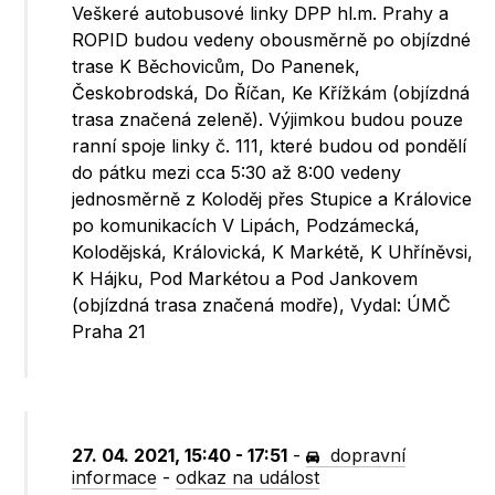
Veškeré autobusové linky DPP hl.m. Prahy a
ROPID budou vedeny obousměrně po objízdné
trase K Běchovicům, Do Panenek,
Českobrodská, Do Říčan, Ke Křížkám (objízdná
trasa značená zeleně). Výjimkou budou pouze
ranní spoje linky č. 111, které budou od pondělí
do pátku mezi cca 5:30 až 8:00 vedeny
jednosměrně z Koloděj přes Stupice a Královice
po komunikacích V Lipách, Podzámecká,
Kolodějská, Královická, K Markétě, K Uhříněvsi,
K Hájku, Pod Markétou a Pod Jankovem
(objízdná trasa značená modře), Vydal: ÚMČ
Praha 21
27. 04. 2021, 15:40 - 17:51
-
dopravní
informace
-
odkaz na událost