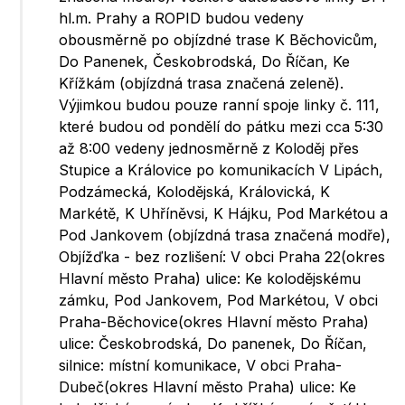
hl.m. Prahy a ROPID budou vedeny
obousměrně po objízdné trase K Běchovicům,
Do Panenek, Českobrodská, Do Říčan, Ke
Křížkám (objízdná trasa značená zeleně).
Výjimkou budou pouze ranní spoje linky č. 111,
které budou od pondělí do pátku mezi cca 5:30
až 8:00 vedeny jednosměrně z Koloděj přes
Stupice a Královice po komunikacích V Lipách,
Podzámecká, Kolodějská, Královická, K
Markétě, K Uhříněvsi, K Hájku, Pod Markétou a
Pod Jankovem (objízdná trasa značená modře),
Objížďka - bez rozlišení: V obci Praha 22(okres
Hlavní město Praha) ulice: Ke kolodějskému
zámku, Pod Jankovem, Pod Markétou, V obci
Praha-Běchovice(okres Hlavní město Praha)
ulice: Českobrodská, Do panenek, Do Říčan,
silnice: místní komunikace, V obci Praha-
Dubeč(okres Hlavní město Praha) ulice: Ke