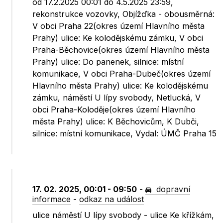
od 17.2.2025 00:01 do 4.5.2025 23:59,
rekonstrukce vozovky, Objížďka - obousměrná:
V obci Praha 22(okres území Hlavního města
Prahy) ulice: Ke kolodějskému zámku, V obci
Praha-Běchovice(okres území Hlavního města
Prahy) ulice: Do panenek, silnice: místní
komunikace, V obci Praha-Dubeč(okres území
Hlavního města Prahy) ulice: Ke kolodějskému
zámku, náměstí U lípy svobody, Netlucká, V
obci Praha-Koloděje(okres území Hlavního
města Prahy) ulice: K Běchovicům, K Dubči,
silnice: místní komunikace, Vydal: ÚMČ Praha 15
17. 02. 2025, 00:01 - 09:50
-
dopravní
informace
-
odkaz na událost
ulice náměstí U lípy svobody - ulice Ke křížkám,