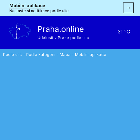
Mobilní aplikace
→
Nastavte si notifikace podle ulic
Praha.online
31 °C
Události v Praze podle ulic
Podle ulic
-
Podle kategorií
-
Mapa
-
Mobilní aplikace