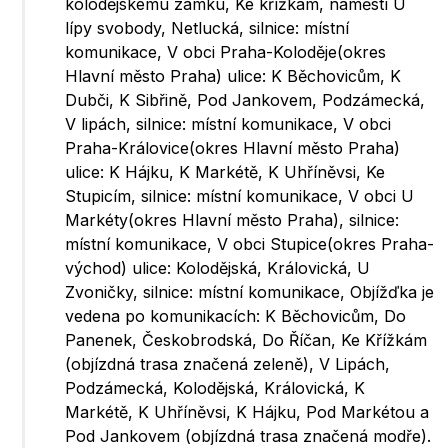
kolodějskému zámku, Ke křížkám, náměstí U
lípy svobody, Netlucká, silnice: místní
komunikace, V obci Praha-Koloděje(okres
Hlavní město Praha) ulice: K Běchovicům, K
Dubči, K Sibřině, Pod Jankovem, Podzámecká,
V lipách, silnice: místní komunikace, V obci
Praha-Královice(okres Hlavní město Praha)
ulice: K Hájku, K Markétě, K Uhříněvsi, Ke
Stupicím, silnice: místní komunikace, V obci U
Markéty(okres Hlavní město Praha), silnice:
místní komunikace, V obci Stupice(okres Praha-
východ) ulice: Kolodějská, Královická, U
Zvoničky, silnice: místní komunikace, Objížďka je
vedena po komunikacích: K Běchovicům, Do
Panenek, Českobrodská, Do Říčan, Ke Křížkám
(objízdná trasa značená zeleně), V Lipách,
Podzámecká, Kolodějská, Královická, K
Markétě, K Uhříněvsi, K Hájku, Pod Markétou a
Pod Jankovem (objízdná trasa značená modře).