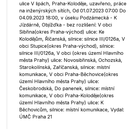
ulice V lipách, Praha-Koloděje, uzavřeno, práce
na inženýrských sítích, Od 01.07.2023 07:00 Do
04.09.2023 18:00, v úseku Podzámecká - K
Jízdárně, Objížďka - bez rozlišení: V obci
Sibřina(okres Praha-východ) ulice: Ke
Kolodějům, Říčanská, silnice: silnice III/0126a, V
obci Stupice(okres Praha-východ), silnice:
silnice III/0126a, V obci (okres území Hlavního
města Prahy) ulice: Novosibřinská, Ochozská,
Starokolínská, Zaříčanská, silnice: místní
komunikace, V obci Praha-Běchovice(okres
území Hlavního města Prahy) ulice:
Českobrodská, Do panenek, silnice: místní
komunikace, V obci Praha-Koloděje(okres
území Hlavního města Prahy) ulice: K
Běchovicům, silnice: místní komunikace, Vydal:
ÚMČ Praha 21