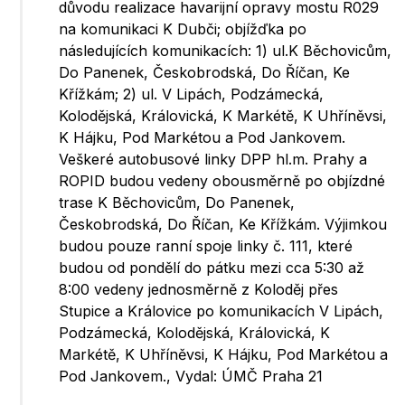
důvodu realizace havarijní opravy mostu R029
na komunikaci K Dubči; objížďka po
následujících komunikacích: 1) ul.K Běchovicům,
Do Panenek, Českobrodská, Do Říčan, Ke
Křížkám; 2) ul. V Lipách, Podzámecká,
Kolodějská, Královická, K Markétě, K Uhříněvsi,
K Hájku, Pod Markétou a Pod Jankovem.
Veškeré autobusové linky DPP hl.m. Prahy a
ROPID budou vedeny obousměrně po objízdné
trase K Běchovicům, Do Panenek,
Českobrodská, Do Říčan, Ke Křížkám. Výjimkou
budou pouze ranní spoje linky č. 111, které
budou od pondělí do pátku mezi cca 5:30 až
8:00 vedeny jednosměrně z Koloděj přes
Stupice a Královice po komunikacích V Lipách,
Podzámecká, Kolodějská, Královická, K
Markétě, K Uhříněvsi, K Hájku, Pod Markétou a
Pod Jankovem., Vydal: ÚMČ Praha 21