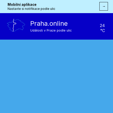
Mobilní aplikace
→
Nastavte si notifikace podle ulic
Praha.online
24
°C
Události v Praze podle ulic