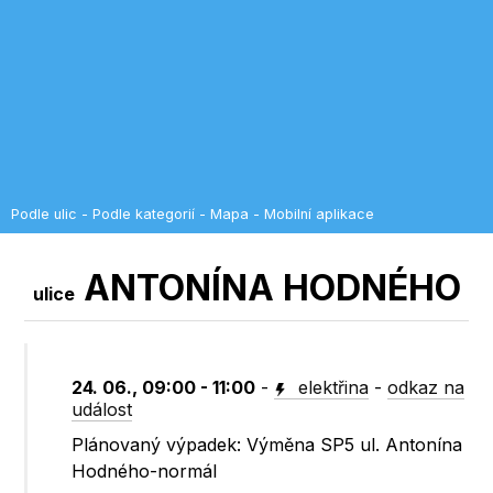
Podle ulic
-
Podle kategorií
-
Mapa
-
Mobilní aplikace
ANTONÍNA HODNÉHO
ulice
24. 06., 09:00 - 11:00
-
elektřina
-
odkaz na
událost
Plánovaný výpadek: Výměna SP5 ul. Antonína
Hodného-normál