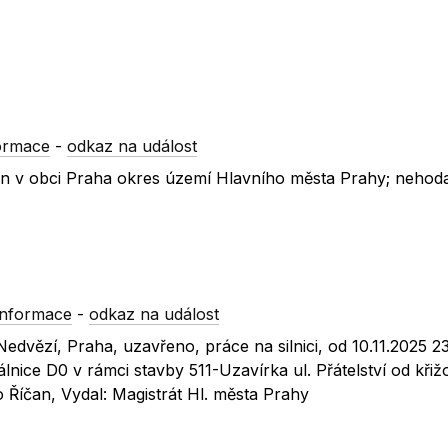
ormace
-
odkaz na událost
Říčan v obci Praha okres území Hlavního města Prahy; nehoda
informace
-
odkaz na událost
Nedvězí, Praha, uzavřeno, práce na silnici, od 10.11.2025 2
nice D0 v rámci stavby 511-Uzavírka ul. Přátelství od křižo
Říčan, Vydal: Magistrát Hl. města Prahy