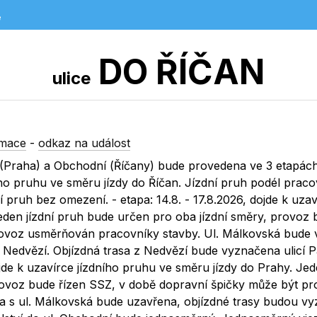
e
DO ŘÍČAN
ulice
rmace
-
odkaz na událost
í (Praha) a Obchodní (Říčany) bude provedena ve 3 etapách
dního pruhu ve směru jízdy do Říčan. Jízdní pruh podél prac
ní pruh bez omezení. - etapa: 14.8. - 17.8.2026, dojde k uza
eden jízdní pruh bude určen pro oba jízdní směry, provoz 
ovoz usměrňován pracovníky stavby. Ul. Málkovská bude v
o Nedvězí. Objízdná trasa z Nedvězí bude vyznačena ulicí 
 dojde k uzavírce jízdního pruhu ve směru jízdy do Prahy. Jed
rovoz bude řízen SSZ, v době dopravní špičky může být p
a s ul. Málkovská bude uzavřena, objízdné trasy budou v