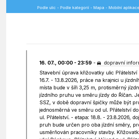
Podle ulic
-
Podle kategorií
-
Mapa
-
Mobilní aplikac
16. 07., 00:00 - 23:59
-
dopravní info
Stavební úprava křižovatky ulic Přátelstv
16.7. - 13.8.2026, práce na krajnici u jíz
místa bude v šíři 3,25 m, protisměrný jízd
jízdního pruhu ve směru jízdy do Říčan. J
SSZ, v době dopravní špičky může být pr
jednosměrná ve směru od ul. Přátelství d
ul. Přátelství. - etapa: 18.8. - 23.8.2026,
pruh bude určen pro oba jízdní směry, p
usměrňován pracovníky stavby. Křižovatk