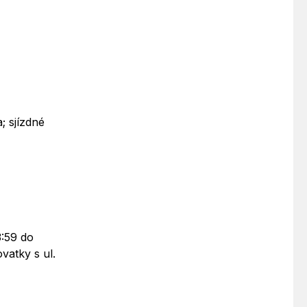
; sjízdné
3:59 do
vatky s ul.