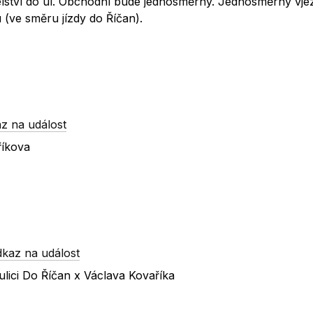
átelství do ul. Obchodní bude jednosměrný. Jednosměrný vjez
 (ve směru jízdy do Říčan).
z na událost
říkova
dkaz na událost
lici Do Říčan x Václava Kovaříka