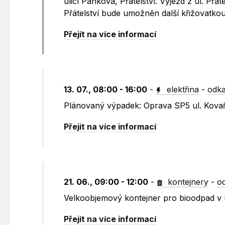
ulicí Pánkova, Přátelství. Výjezd z ul. Př
Přátelství bude umožněn další křižovatkou
Přejít na více informací
13. 07., 08:00 - 16:00
-
elektřina
-
odka
Plánovaný výpadek: Oprava SP5 ul. Kova
Přejít na více informací
21. 06., 09:00 - 12:00
-
kontejnery
-
o
Velkoobjemový kontejner pro bioodpad v u
Přejít na více informací