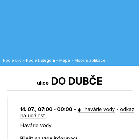
Podle ulic
-
Podle kategorií
-
Mapa
-
Mobilní aplikace
DO DUBČE
ulice
14. 07., 07:00 - 00:00
-
havárie vody
-
odkaz
na událost
Havárie vody
Přejít na více informací