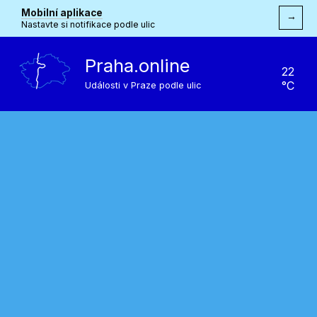
Mobilní aplikace
→
Nastavte si notifikace podle ulic
Praha.online
22
°C
Události v Praze podle ulic