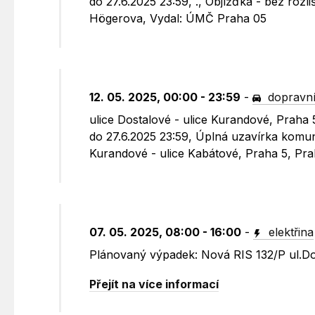
do 27.6.2025 23:59, ., Objížďka - bez rozli
Högerova, Vydal: ÚMČ Praha 05
12. 05. 2025, 00:00 - 23:59
-
dopravní
ulice Dostalové - ulice Kurandové, Praha 
do 27.6.2025 23:59, Úplná uzavírka komuni
Kurandové - ulice Kabátové, Praha 5, Pr
07. 05. 2025, 08:00 - 16:00
-
elektřina
Plánovaný výpadek: Nová RIS 132/P ul.Do
Přejít na více informací