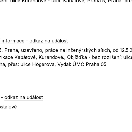
šení: ulice Kurandové - ulice Kabátové, Praha 5, Praha, přes
 informace
-
odkaz na událost
5, Praha, uzavřeno, práce na inženýrských sítích, od 12.5
kace Kabátové, Kurandové., Objížďka - bez rozlišení: ulic
aha, přes: ulice Högerova, Vydal: ÚMČ Praha 05
-
odkaz na událost
stalové