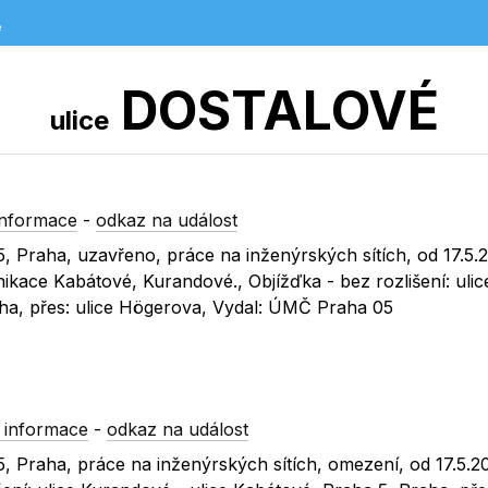
e
DOSTALOVÉ
ulice
informace
-
odkaz na událost
5, Praha, uzavřeno, práce na inženýrských sítích, od 17.5.
kace Kabátové, Kurandové., Objížďka - bez rozlišení: ulic
aha, přes: ulice Högerova, Vydal: ÚMČ Praha 05
 informace
-
odkaz na událost
5, Praha, práce na inženýrských sítích, omezení, od 17.5.