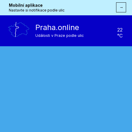
Mobilní aplikace
→
Nastavte si notifikace podle ulic
Praha.online
22
°C
Události v Praze podle ulic