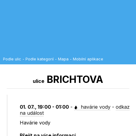
Podle ulic
-
Podle kategorií
-
Mapa
-
Mobilní aplikace
BRICHTOVA
ulice
01. 07., 19:00 - 01:00
-
havárie vody
-
odkaz
na událost
Havárie vody
Přejít na více informací