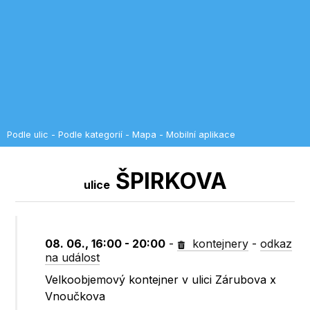
Podle ulic
-
Podle kategorií
-
Mapa
-
Mobilní aplikace
ŠPIRKOVA
ulice
08. 06., 16:00 - 20:00
-
kontejnery
-
odkaz
na událost
Velkoobjemový kontejner v ulici Zárubova x
Vnoučkova