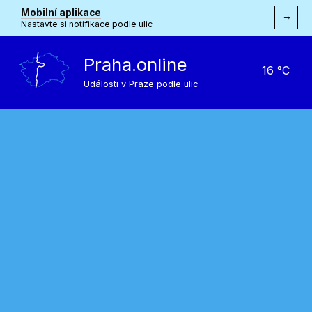
Mobilní aplikace
→
Nastavte si notifikace podle ulic
Praha.online
16 °C
Události v Praze podle ulic