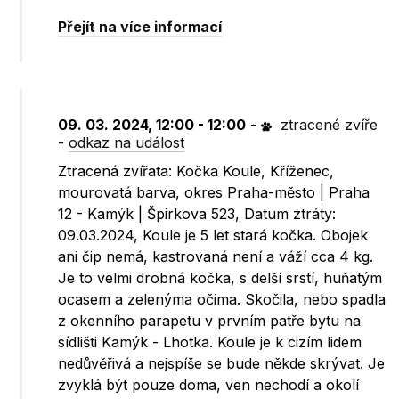
Přejít na více informací
09. 03. 2024, 12:00 - 12:00
-
ztracené zvíře
-
odkaz na událost
Ztracená zvířata: Kočka Koule, Kříženec,
mourovatá barva, okres Praha-město | Praha
12 - Kamýk | Špirkova 523, Datum ztráty:
09.03.2024, Koule je 5 let stará kočka. Obojek
ani čip nemá, kastrovaná není a váží cca 4 kg.
Je to velmi drobná kočka, s delší srstí, huňatým
ocasem a zelenýma očima. Skočila, nebo spadla
z okenního parapetu v prvním patře bytu na
sídlišti Kamýk - Lhotka. Koule je k cizím lidem
nedůvěřivá a nejspíše se bude někde skrývat. Je
zvyklá být pouze doma, ven nechodí a okolí