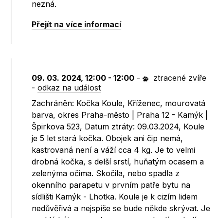
nezná.
Přejít na více informací
09. 03. 2024, 12:00 - 12:00
-
ztracené zvíře
-
odkaz na událost
Zachráněn: Kočka Koule, Kříženec, mourovatá
barva, okres Praha-město | Praha 12 - Kamýk |
Špirkova 523, Datum ztráty: 09.03.2024, Koule
je 5 let stará kočka. Obojek ani čip nemá,
kastrovaná není a váží cca 4 kg. Je to velmi
drobná kočka, s delší srstí, huňatým ocasem a
zelenýma očima. Skočila, nebo spadla z
okenního parapetu v prvním patře bytu na
sídlišti Kamýk - Lhotka. Koule je k cizím lidem
nedůvěřivá a nejspíše se bude někde skrývat. Je