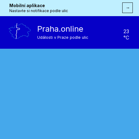
Mobilní aplikace
→
Nastavte si notifikace podle ulic
Praha.online
23
°C
Události v Praze podle ulic