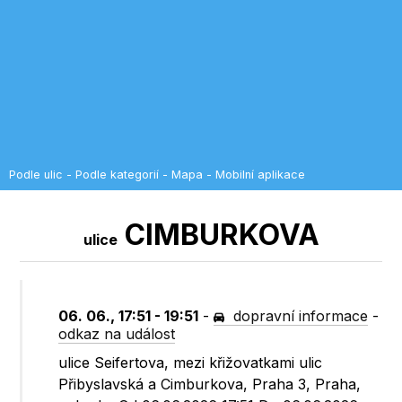
Podle ulic
-
Podle kategorií
-
Mapa
-
Mobilní aplikace
CIMBURKOVA
ulice
06. 06., 17:51 - 19:51
-
dopravní informace
-
odkaz na událost
ulice Seifertova, mezi křižovatkami ulic
Přibyslavská a Cimburkova, Praha 3, Praha,