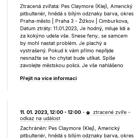
Ztracená zvířata: Pes Claymore (Klej), Americký
pitbulteriér, hnědá s bílým odznaky barva, okres
Praha-město | Praha 3 - Žižkov | Cimburkova,
Datum ztráty: 11.01.2023, Je hodný, miluje lidi a
za kokýno udela vše. Snese feny.. se samcem
by mohl nastat problém. Je plachý a
vystrašený. Pokud k vám přímo nepřijde
nesnažte se ho chytat bude utíkat. Spíše
zavolejte městskou policii. Je vše nahlášeno
Přejít na více informací
11. 01. 2023, 12:00 - 12:00
-
ztracené zvíře
-
odkaz na událost
Zachráněn: Pes Claymore (Klej), Americký
pitbulteriér, hnědá s bílým odznaky barva, okres