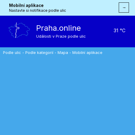
Mobilní aplikace
→
Nastavte si notifikace podle ulic
Praha.online
31 °C
Události v Praze podle ulic
Podle ulic
-
Podle kategorií
-
Mapa
-
Mobilní aplikace