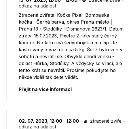
15. 07. 2023, 12:00 - 12:00
-
ztracené zvíře
-
odkaz na událost
Ztracená zvířata: Kočka Pixel, Bombajská
kočka , Černá barva, okres Praha-město |
Praha 13 - Stodůlky | Dismanova 2623/1, Datum
ztráty: 15.07.2023, Pixel je 2 roky starý černý
kocour. Na krku má šedýobojek a má čip. Je
kastrovaný a váží do cca 5 kg. Šel z bytu ven v
sobotu a nevrátil se. Obvykle chodí venku -
oblast Hůrka, Stodůlky. A vždycky se vrací, ale
tento krát se nevrátil. Prosíme pokud jste ho
někde viděli tak dejte vědět.
Přejít na více informací
02. 07. 2023, 12:00 - 12:00
-
ztracené zvíře
-
odkaz na událost