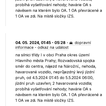
probíhá vyšetřování nehody; havárie OA s
návěsem na kterém bylo OA. 1 OA převrácené a
1 OA ve zdi. Na místě složky IZS.
04. 05. 2024, 01:45 - 05:28
-
dopravní
informace
-
odkaz na událost
na silnici třídy I v obci Praha okres území
Hlavního města Prahy; Rozvadovská spojka
směr do centra, nájezd na Nárožní., nehoda,
havarované vozidlo, neprůjezdný levý jízdní
pruh, od 4.5.2024 01:45 do 5.5.2024 06:00,
jízdní pruh uzavřen; 2 havarovaná vozidla;
probíhá vyšetřování nehody; havárie OA s
návěsem na kterém bylo OA. 1 OA převrácené a
1 OA ve zdi. Na místě složky IZS.