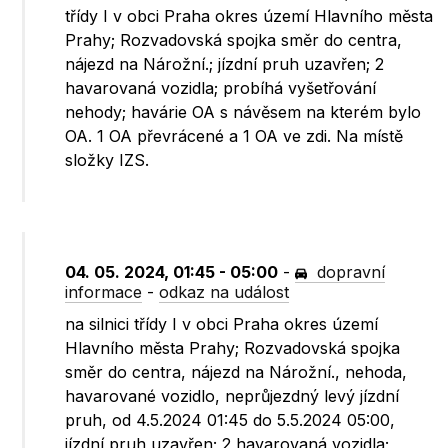
třídy I v obci Praha okres území Hlavního města
Prahy; Rozvadovská spojka směr do centra,
nájezd na Nárožní.; jízdní pruh uzavřen; 2
havarovaná vozidla; probíhá vyšetřování
nehody; havárie OA s návěsem na kterém bylo
OA. 1 OA převrácené a 1 OA ve zdi. Na místě
složky IZS.
04. 05. 2024, 01:45 - 05:00
-
dopravní
informace
-
odkaz na událost
na silnici třídy I v obci Praha okres území
Hlavního města Prahy; Rozvadovská spojka
směr do centra, nájezd na Nárožní., nehoda,
havarované vozidlo, neprůjezdný levý jízdní
pruh, od 4.5.2024 01:45 do 5.5.2024 05:00,
jízdní pruh uzavřen; 2 havarovaná vozidla;