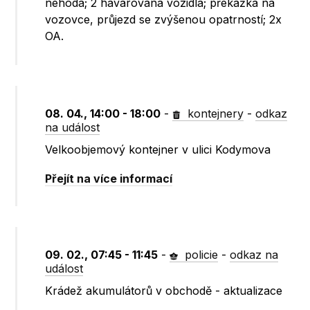
nehoda; 2 havarovaná vozidla; překážka na
vozovce, průjezd se zvýšenou opatrností; 2x
OA.
08. 04., 14:00 - 18:00
-
kontejnery
-
odkaz
na událost
Velkoobjemový kontejner v ulici Kodymova
Přejít na více informací
09. 02., 07:45 - 11:45
-
policie
-
odkaz na
událost
Krádež akumulátorů v obchodě - aktualizace