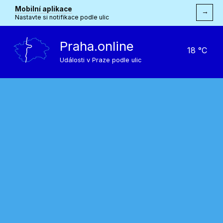
Mobilní aplikace
→
Nastavte si notifikace podle ulic
Praha.online
18 °C
Události v Praze podle ulic