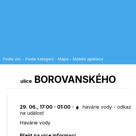
Podle ulic
-
Podle kategorií
-
Mapa
-
Mobilní aplikace
BOROVANSKÉHO
ulice
29. 06., 17:00 - 01:00
-
havárie vody
-
odkaz
na událost
Havárie vody
Přejít na více informací