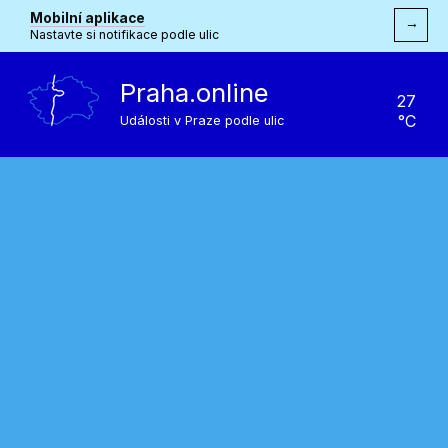
Mobilní aplikace
→
Nastavte si notifikace podle ulic
Praha.online
27
°C
Události v Praze podle ulic