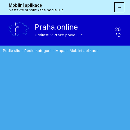
Mobilní aplikace
→
Nastavte si notifikace podle ulic
Praha.online
26
°C
Události v Praze podle ulic
Podle ulic
-
Podle kategorií
-
Mapa
-
Mobilní aplikace