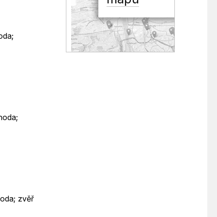
oda;
hoda;
oda; zvěř