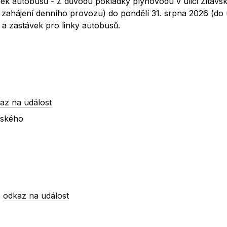
ek autobusů - Z důvodu pokládky plynovodu v ulici Žitavs
 zahájení denního provozu) do pondělí 31. srpna 2026 (do
a zastávek pro linky autobusů.
az na událost
vského
-
odkaz na událost