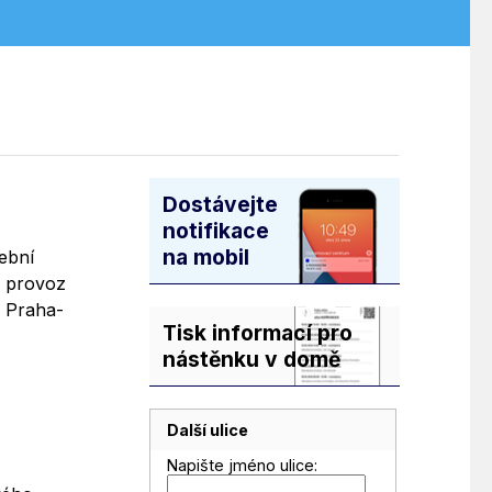
Dostávejte
notifikace
na mobil
ební
- provoz
, Praha-
Tisk informací pro
nástěnku v domě
Další ulice
Napište jméno ulice: