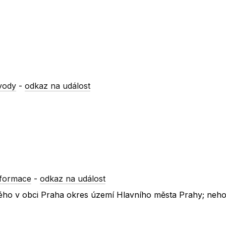
vody
-
odkaz na událost
nformace
-
odkaz na událost
vského v obci Praha okres území Hlavního města Prahy; neh