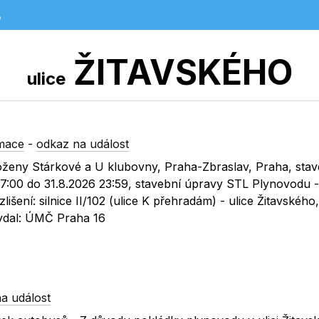
e
ŽITAVSKÉHO
ulice
mace
-
odkaz na událost
 Boženy Stárkové a U klubovny, Praha-Zbraslav, Praha, stav
 07:00 do 31.8.2026 23:59, stavební úpravy STL Plynovodu 
išení: silnice II/102 (ulice K přehradám) - ulice Žitavského
Vydal: ÚMČ Praha 16
a událost