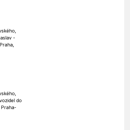
avského,
aslav -
 Praha,
avského,
vozidel do
, Praha-