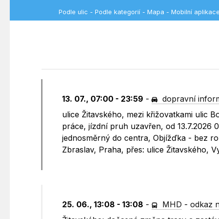
Podle ulic
-
Podle kategorií
-
Mapa
-
Mobilní aplikac
13. 07., 07:00 - 23:59
-
dopravní infor
ulice Žitavského, mezi křižovatkami ulic
práce, jízdní pruh uzavřen, od 13.7.2026
jednosměrný do centra, Objížďka - bez rozl
Zbraslav, Praha, přes: ulice Žitavského, 
25. 06., 13:08 - 13:08
-
MHD
-
odkaz n