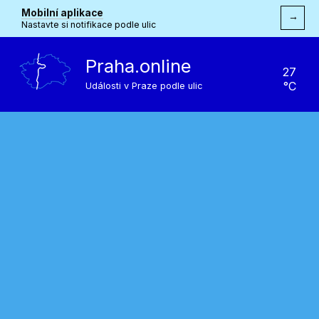
Mobilní aplikace
→
Nastavte si notifikace podle ulic
Praha.online
27
°C
Události v Praze podle ulic