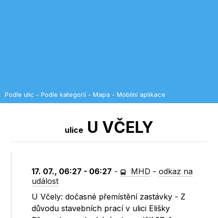
Podle ulic
-
Podle kategorií
-
Mapa
-
Mobilní aplikace
U VČELY
ulice
17. 07., 06:27 - 06:27
-
MHD
-
odkaz na
událost
U Včely: dočasné přemístění zastávky - Z
důvodu stavebních prací v ulici Elišky