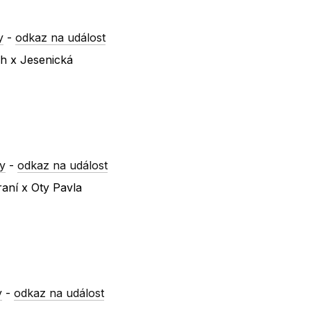
y
-
odkaz na událost
ch x Jesenická
y
-
odkaz na událost
raní x Oty Pavla
y
-
odkaz na událost