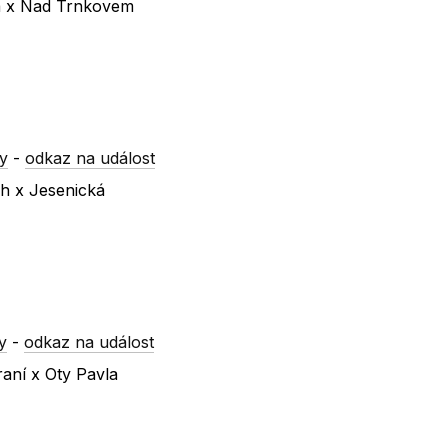
ká x Nad Trnkovem
y
-
odkaz na událost
ch x Jesenická
y
-
odkaz na událost
raní x Oty Pavla