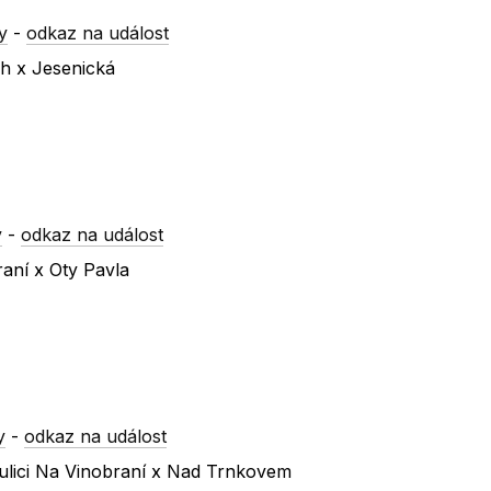
y
-
odkaz na událost
ch x Jesenická
y
-
odkaz na událost
raní x Oty Pavla
y
-
odkaz na událost
ulici Na Vinobraní x Nad Trnkovem