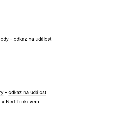
vody
-
odkaz na událost
ry
-
odkaz na událost
ká x Nad Trnkovem