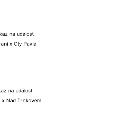
kaz na událost
raní x Oty Pavla
az na událost
ká x Nad Trnkovem