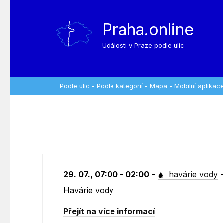
Praha.online
Události v Praze podle ulic
Podle ulic
-
Podle kategorií
-
Mapa
-
Mobilní aplikac
29. 07., 07:00 - 02:00
-
havárie vody
Havárie vody
Přejít na více informací