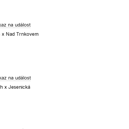
kaz na událost
ká x Nad Trnkovem
kaz na událost
ch x Jesenická