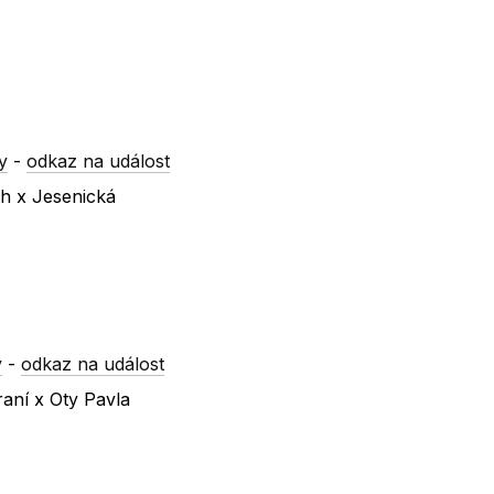
y
-
odkaz na událost
ch x Jesenická
y
-
odkaz na událost
raní x Oty Pavla