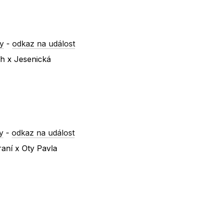
y
-
odkaz na událost
ch x Jesenická
y
-
odkaz na událost
raní x Oty Pavla