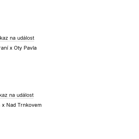
kaz na událost
raní x Oty Pavla
kaz na událost
ká x Nad Trnkovem