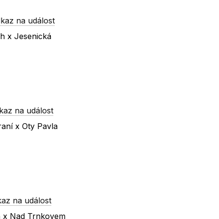
kaz na událost
ch x Jesenická
kaz na událost
raní x Oty Pavla
az na událost
ká x Nad Trnkovem