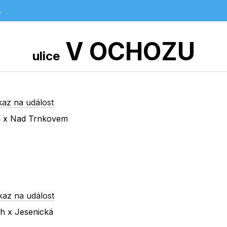
e
V OCHOZU
ulice
kaz na událost
ká x Nad Trnkovem
kaz na událost
ch x Jesenická