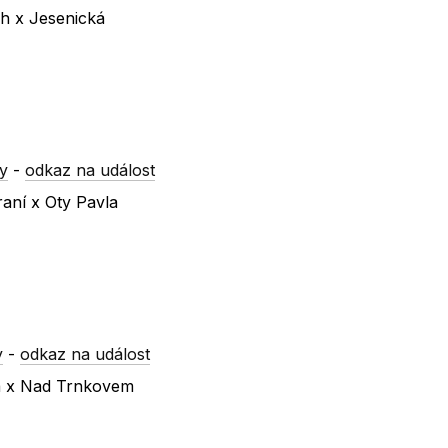
ch x Jesenická
y
-
odkaz na událost
raní x Oty Pavla
y
-
odkaz na událost
ká x Nad Trnkovem