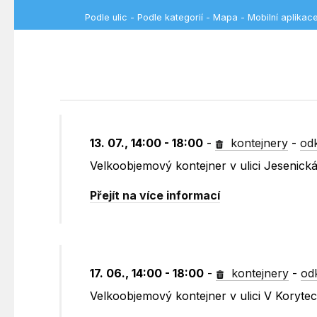
Podle ulic
-
Podle kategorií
-
Mapa
-
Mobilní aplikac
13. 07., 14:00 - 18:00
-
kontejnery
-
od
Velkoobjemový kontejner v ulici Jesenic
Přejít na více informací
17. 06., 14:00 - 18:00
-
kontejnery
-
od
Velkoobjemový kontejner v ulici V Koryte